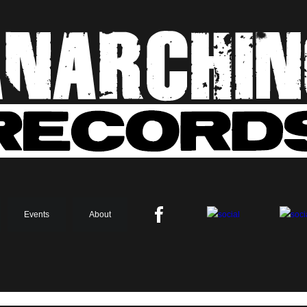
Events
About