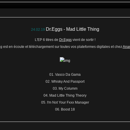
Dr.Eggs - Mad Little Thing
24.02.19
L'EP 6 titres de
Dr.Eggs
vient de sortir !
ng est en écoute et téléchargement sur toutes vos plateformes digitales et chez
Anar
01. Vasco Da Gama
02. Whisky And Passport
03. My Columm
04. Mad Little Thing Theory
05. I'm Not Your Fxxx Manager
06. Boost 18