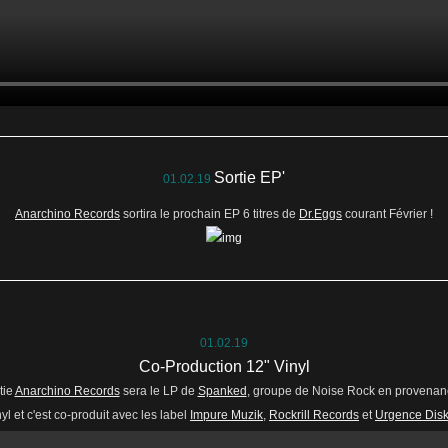
Sortie EP'
01.02.19
Anarchino Records
sortira le prochain EP 6 titres de
Dr.Eggs
courant Février !
01.02.19
Co-Production 12" Vinyl
tie
Anarchino Records
sera le LP de
Spanked
, groupe de Noise Rock en provenan
yl et c'est co-produit avec les label
Impure Muzik
,
Rockrill Records
et
Urgence Dis