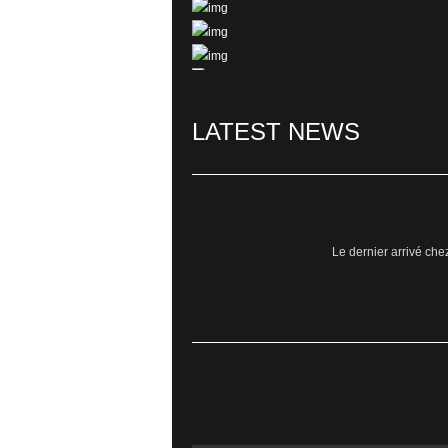
Sortie
- 7" Vinyl
LATEST
NEWS
Beaver, Hardcore/Punk from Poland - EP - S
Le dernier arrivé chez
CAF'ZIC
- Numéro 63
Compilation de reprises punk accompagnant