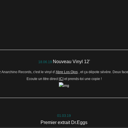
ortie en Octobre 2014
Nouveau Vinyl 12'
18.06.19
 Anarchino Records, c'est le vinyl d'
Abre Los Ojos
, et ça dépote sévère. Deux fac
Ecoute un titre direct
ICI
et prends-toi une copie !
 avec la compile
 le fanzine Caf'Zic 63 avec Les Ramonheurs De Menhirs, Dead Pop Club.....
01.03.19
Premier extrait Dr.Eggs